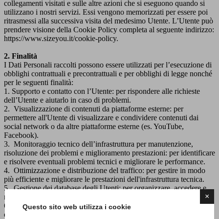
collegamenti visitati e sulle altre azioni che si eseguono quando si
utilizzano i nostri servizi. Essi vengono memorizzati per essere poi
ritrasmessi alla successiva visita del medesimo Utente. L’Utente può
prendere visione della Cookie Policy completa al seguente indirizzo:
https://www.sizeyou.it/cookie-policy.
2. Finalità
I Dati Personali raccolti possono essere utilizzati per l’esecuzione di
obblighi contrattuali e precontrattuali e per obblighi di legge nonché
per le seguenti finalità:
1. Supporto e contatto con l’Utente: per rispondere alle richieste
dell’Utente e aiutarlo in caso di problemi.
2. Visualizzazione di contenuti da piattaforme esterne: per
permettere all'Utente di visualizzare e condividere contenuti dai
social network o da altre piattaforme esterne (es. YouTube,
Facebook).
3. Monitoraggio tecnico dell’infrastruttura per manutenzione,
risoluzione dei problemi e miglioramento prestazioni: per identificare
e risolvere eventuali problemi tecnici e migliorare le performance.
4. Ottimizzazione e distribuzione del traffico: per gestire in modo
più efficiente e migliorare le prestazioni dell'infrastruttura tecnica.
5. Gestione dei database degli Utenti: per organizzare, accedere e
×
modificare i dati dell'Utente.
6. Monitoraggio, analisi e tracciamento del comportamento
Questo sito web utilizza i cookie
dell’Utente: per monitorare e analizzare come si comporta l’Utente