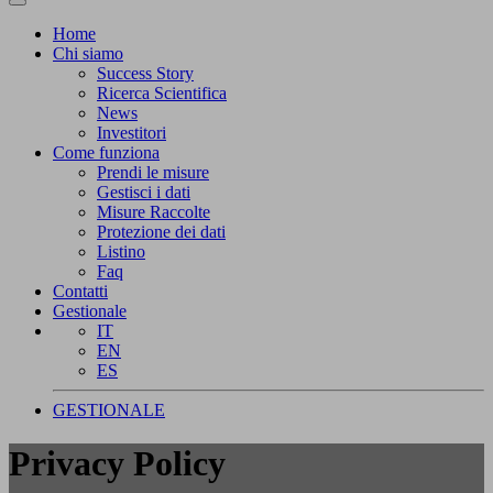
Home
Chi siamo
Success Story
Ricerca Scientifica
News
Investitori
Come funziona
Prendi le misure
Gestisci i dati
Misure Raccolte
Protezione dei dati
Listino
Faq
Contatti
Gestionale
IT
EN
ES
GESTIONALE
Privacy Policy