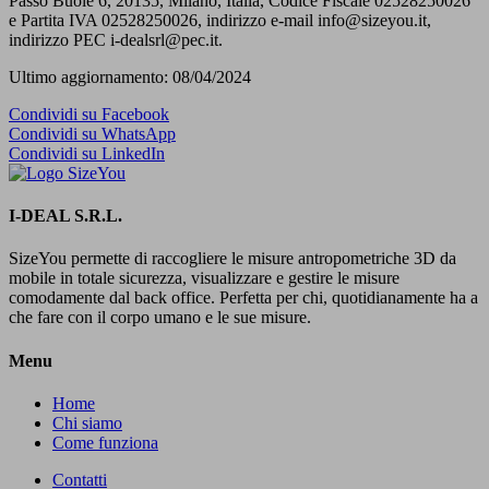
Passo Buole 6, 20135, Milano, Italia, Codice Fiscale 02528250026
e Partita IVA 02528250026, indirizzo e-mail info@sizeyou.it,
indirizzo PEC i-dealsrl@pec.it.
Ultimo aggiornamento: 08/04/2024
Condividi su Facebook
Condividi su WhatsApp
Condividi su LinkedIn
I-DEAL S.R.L.
SizeYou permette di raccogliere le misure antropometriche 3D da
mobile in totale sicurezza, visualizzare e gestire le misure
comodamente dal back office. Perfetta per chi, quotidianamente ha a
che fare con il corpo umano e le sue misure.
Menu
Home
Chi siamo
Come funziona
Contatti