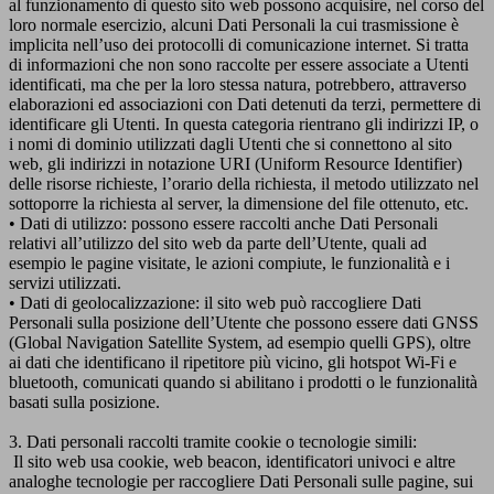
al funzionamento di questo sito web possono acquisire, nel corso del
loro normale esercizio, alcuni Dati Personali la cui trasmissione è
implicita nell’uso dei protocolli di comunicazione internet. Si tratta
di informazioni che non sono raccolte per essere associate a Utenti
identificati, ma che per la loro stessa natura, potrebbero, attraverso
elaborazioni ed associazioni con Dati detenuti da terzi, permettere di
identificare gli Utenti. In questa categoria rientrano gli indirizzi IP, o
i nomi di dominio utilizzati dagli Utenti che si connettono al sito
web, gli indirizzi in notazione URI (Uniform Resource Identifier)
delle risorse richieste, l’orario della richiesta, il metodo utilizzato nel
sottoporre la richiesta al server, la dimensione del file ottenuto, etc.
• Dati di utilizzo: possono essere raccolti anche Dati Personali
relativi all’utilizzo del sito web da parte dell’Utente, quali ad
esempio le pagine visitate, le azioni compiute, le funzionalità e i
servizi utilizzati.
• Dati di geolocalizzazione: il sito web può raccogliere Dati
Personali sulla posizione dell’Utente che possono essere dati GNSS
(Global Navigation Satellite System, ad esempio quelli GPS), oltre
ai dati che identificano il ripetitore più vicino, gli hotspot Wi-Fi e
bluetooth, comunicati quando si abilitano i prodotti o le funzionalità
basati sulla posizione.
3. Dati personali raccolti tramite cookie o tecnologie simili:
Il sito web usa cookie, web beacon, identificatori univoci e altre
analoghe tecnologie per raccogliere Dati Personali sulle pagine, sui