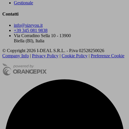
Gestionale
Contatti
info@sizeyou.it
+39 345 081 9838
Via Corradino Sella 10 - 13900
Biella (BI), Italia
© Copyright 2026 I-DEAL S.R.L. - P.iva 02528250026
Company Info
|
Privacy Policy
|
Cookie Policy
|
Preferenze Cookie