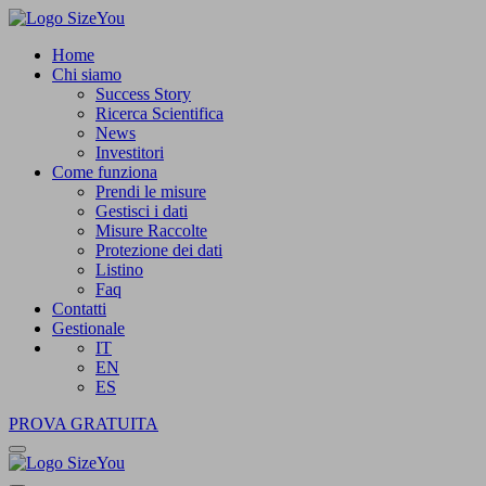
Home
Chi siamo
Success Story
Ricerca Scientifica
News
Investitori
Come funziona
Prendi le misure
Gestisci i dati
Misure Raccolte
Protezione dei dati
Listino
Faq
Contatti
Gestionale
IT
EN
ES
PROVA GRATUITA