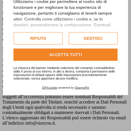
Utilizziamo i cookie per permettere al nostro sito di
sul sito web.
funzionare e per migliorare la tua esperienza di
7. Invio email o newsletter e gestione mailing list: per contattare
l'Utente con email contenenti informazioni commerciali e
navigazione, pertanto ti consigliamo di tenerli sempre
promozionali relative al sito web.
attivi. Controlla come utilizziamo i cookie e, se lo
8. Ricerche di mercato e sondaggi di terzi: per fare ricerche di
desideri, personalizzane la configurazione. Eventuali
mercato e sondaggi di soggetti terzi.
cookie di profilazione o commerciali verranno utilizzati
9. Realizzazione di campagne pubblicitarie di terzi: per realizzare
esclusivamente previa acquisizione del consenso
RIFIUTA
GESTISCI
campagne pubblicitarie di soggetti terzi all’interno del sito web.
dell'utente.
3. Modalità di trattamento
Consulta l'informativa cookie completa.
Il trattamento dei Dati Personali viene effettuato mediante strumenti
ACCETTA TUTTI
informatici e/o telematici, con modalità organizzative e con logiche
strettamente correlate alle finalità indicate. In alcuni casi potrebbero
La chiusura del banner mediante selezione del comando contraddistinto
avere accesso ai Dati Personali anche soggetti coinvolti
dalla X posta al suo interno, in alto a destra, comporta il permanere delle
impostazioni di default oppure delle impostazioni precedentemente
nell’organizzazione del Titolare (quali per esempio, addetti alla
selezionate, senza apportare alcuna modifica.
gestione del personale, addetti all’area commerciale, amministratori
di sistema, etc.) ovvero soggetti esterni (come società informatiche,
OPXcookie
powered by
OrangePix
fornitori di servizi, corrieri postali, hosting provider, etc.). Detti
soggetti all’occorrenza potranno essere nominati Responsabili del
Trattamento da parte del Titolare, nonché accedere ai Dati Personali
degli Utenti ogni qualvolta si renda necessario e saranno
contrattualmente obbligati a mantenere riservati i Dati Personali.
L’elenco aggiornato dei Responsabili può essere richiesto via email
all’indirizzo info@sizeyou.it.