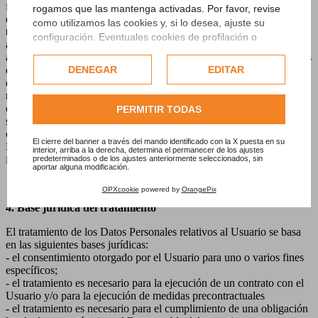
finalidades indicadas. En algunos casos, los sujetos que participan
rogamos que las mantenga activadas. Por favor, revise
en la organización del Responsable del tratamiento también pueden
como utilizamos las cookies y, si lo desea, ajuste su
tener acceso a los Datos personales (como, por ejemplo, los
configuración. Eventuales cookies de profilación o
administradores de gestión de personal, el personal de ventas, los
comerciales se utilizarán exclusivamente solo previo
administradores de sistemas, etc.) o sujetos externos (como empresas
consentimiento del usuario.
DENEGAR
EDITAR
de TI, proveedores de servicios, mensajeros postales, proveedores
de alojamiento, etc.). En caso necesario, estos sujetos podrán ser
Consulte nuestra completa política de cookies.
nombrados Encargados por el Responsable del Tratamiento, así
como acceder a los Datos Personales de los Usuarios siempre que
PERMITIR TODAS
sea necesario y estarán obligados contractualmente a mantener la
confidencialidad de los Datos Personales. La lista actualizada de
El cierre del banner a través del mando identificado con la X puesta en su
Encargados puede solicitarse por correo electrónico a
interior, arriba a la derecha, determina el permanecer de los ajustes
info@sizeyou.it.
predeterminados o de los ajustes anteriormente seleccionados, sin
aportar alguna modificación.
OPXcookie
powered by
OrangePix
4. Base jurídica del tratamiento
El tratamiento de los Datos Personales relativos al Usuario se basa
en las siguientes bases jurídicas:
- el consentimiento otorgado por el Usuario para uno o varios fines
específicos;
- el tratamiento es necesario para la ejecución de un contrato con el
Usuario y/o para la ejecución de medidas precontractuales
- el tratamiento es necesario para el cumplimiento de una obligación