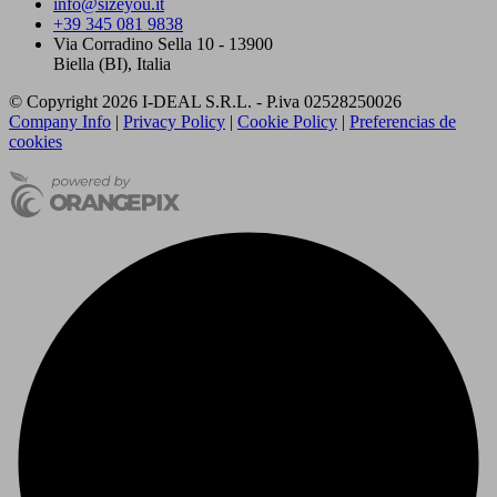
info@sizeyou.it
+39 345 081 9838
Via Corradino Sella 10 - 13900
Biella (BI), Italia
© Copyright 2026 I-DEAL S.R.L. - P.iva 02528250026
Company Info
|
Privacy Policy
|
Cookie Policy
|
Preferencias de
cookies