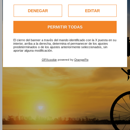
comerciales se utilizarán exclusivamente solo previo
consentimiento del usuario.
DENEGAR
EDITAR
Consulte nuestra completa política de cookies.
PERMITIR TODAS
El cierre del banner a través del mando identificado con la X puesta en su
interior, arriba a la derecha, determina el permanecer de los ajustes
predeterminados o de los ajustes anteriormente seleccionados, sin
aportar alguna modificación.
OPXcookie
powered by
OrangePix