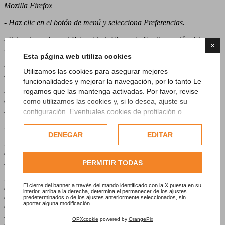
Mozilla Firefox
- Haz clic en el botón de menú y selecciona Preferencias.
- Seleccione el panel Privacidad. Elemento Configuración del
×
historial: seleccione Usar configuración personalizada
Esta página web utiliza cookies
- Para activar las cookies, marque el elemento Aceptar cookies de
Utilizamos las cookies para asegurar mejores
sitios; para desactivarlas, quite la marca del elemento
funcionalidades y mejorar la navegación, por lo tanto Le
rogamos que las mantenga activadas. Por favor, revise
- Si tiene problemas con las cookies, asegúrese también de que la
opción "Aceptar cookies de terceros" no está configurada como
como utilizamos las cookies y, si lo desea, ajuste su
Nunca
configuración. Eventuales cookies de profilación o
comerciales se utilizarán exclusivamente solo previo
- Elija cuánto tiempo pueden permanecer almacenadas las cookies:
consentimiento del usuario.
DENEGAR
EDITAR
- Conservarlas hasta: cuando caduquen: las cookies se eliminarán
Consulte nuestra completa política de cookies.
cuando alcancen la fecha de caducidad (fecha establecida por el
sitio que envía las cookies).
PERMITIR TODAS
- Guárdalas hasta que: Se cierre Firefox: las cookies almacenadas
El cierre del banner a través del mando identificado con la X puesta en su
en el ordenador se eliminarán cuando se cierre Firefox: Preguntar
interior, arriba a la derecha, determina el permanecer de los ajustes
cada vez: muestra un aviso cada vez que un sitio web intenta
predeterminados o de los ajustes anteriormente seleccionados, sin
aportar alguna modificación.
establecer una cookie y pregunta al usuario si desea que esta cookie
se guarde.- Cerrar la página. Los cambios realizados se guardarán
OPXcookie
powered by
OrangePix
automáticamente.