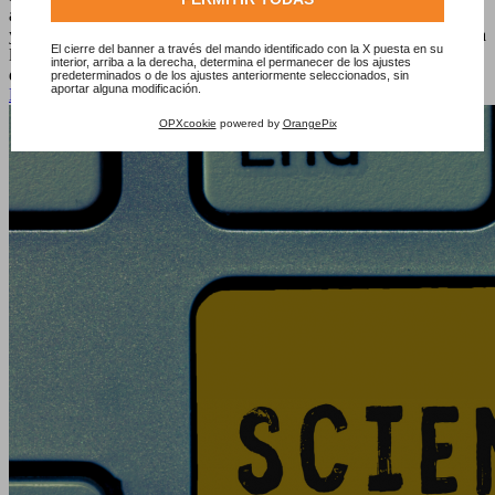
antropométricas es importante no solo para los sectores del bienestar
y médico-sanitario, sino que también es un aspecto fundamental para
El cierre del banner a través del mando identificado con la X puesta en su
la ropa de trabajo, para la moda o, por ejemplo, también para
interior, arriba a la derecha, determina el permanecer de los ajustes
deportes como el ciclismo.
predeterminados o de los ajustes anteriormente seleccionados, sin
aportar alguna modificación.
Leer más
OPXcookie
powered by
OrangePix