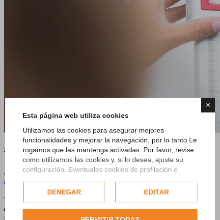
×
Esta página web utiliza cookies
Utilizamos las cookies para asegurar mejores
funcionalidades y mejorar la navegación, por lo tanto Le
rogamos que las mantenga activadas. Por favor, revise
25 June 2023
como utilizamos las cookies y, si lo desea, ajuste su
¿Para qué sirve la recogida de medidas
configuración. Eventuales cookies de profilación o
comerciales se utilizarán exclusivamente solo previo
antropométricas?
consentimiento del usuario.
DENEGAR
EDITAR
Tanto si estás a dieta como si has empezado un curso de
Consulte nuestra completa política de cookies.
entrenamiento, la toma de medidas tiene una importancia
fundamental para verificar tus progresos. Tomar medidas
PERMITIR TODAS